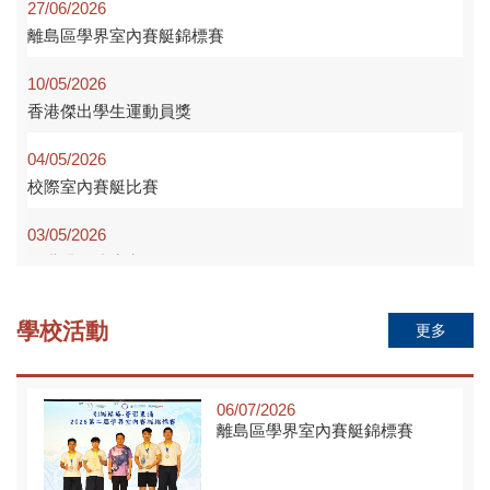
27/06/2026
離島區學界室內賽艇錦標賽
30/09/2025
月餅敬老迎中秋
10/05/2026
香港傑出學生運動員獎
26/09/2025
第42屆 陸運會初賽日
04/05/2026
校際室內賽艇比賽
03/09/2025
03/05/2026
9月份通告
全港跳繩速度賽2026
01/09/2025
28/11/2025
開學日
學校活動
更多
長洲官立中學合作案例入選廣東省粵港澳姊妹...
24/11/2025
06/07/2026
第十三屆非華語學生(中學)普通話朗誦比賽
離島區學界室內賽艇錦標賽
07/11/2025
第十一屆「文裕盃」全港校際徵文大賽202...