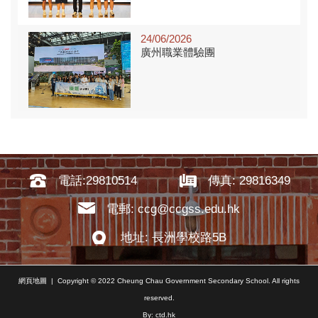
01/11/2025
24/06/2026
2025國際兒童及青少年百字故事創作大賽...
廣州職業體驗團
01/11/2025
長洲沙灘競技賽2025
31/10/2025
27/05/2026
香港傑出學生運動員獎
2025少年作家文學創作大賽金獎
30/09/2025
電話:29810514
傳真: 29816349
中秋花燈紮作比賽
電郵: ccg@ccgss.edu.hk
23/05/2026
05/07/2025
平安號及守護動物維港游
地址: 長洲學校路5B
2025 離島區傑出學生選舉
27/06/2025
網頁地圖
| Copyright © 2022 Cheung Chau Government Secondary School. All rights
第十一屆「文裕盃」全港校際徵文大賽202...
reserved.
23/05/2026
By: ctd.hk