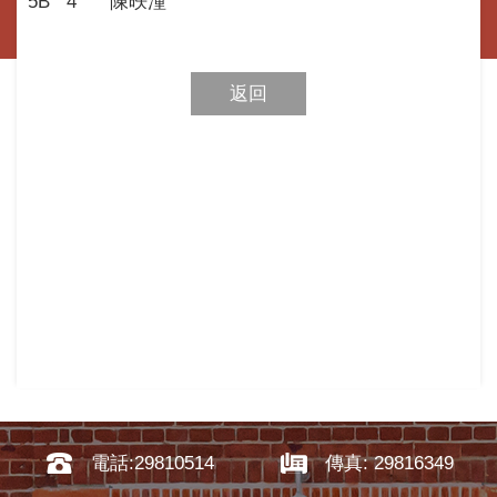
5B
4
陳昳潼
返回
電話:29810514
傳真: 29816349