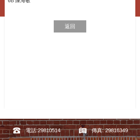
6B
陳海敏
返回
電話:29810514
傳真: 29816349