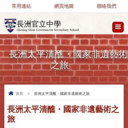
常用連結
網頁地圖
聯絡我們
長洲官立中學
Cheung Chau Government Secondary School
長洲太平清醮・國家非遺藝術
之旅
首頁
>
長洲太平清醮・國家非遺藝術之旅
長洲太平清醮・國家非遺藝術之
旅