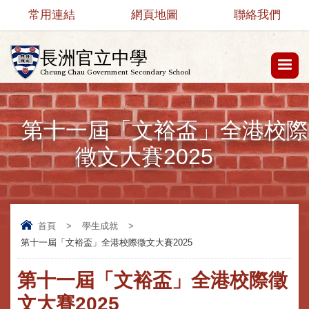
常用連結
網頁地圖
聯絡我們
長洲官立中學
Cheung Chau Government Secondary School
第十一屆「文裕盃」全港校際
徵文大賽2025
首頁
>
學生成就
>
第十一屆「文裕盃」全港校際徵文大賽2025
第十一屆「文裕盃」全港校際徵
文大賽2025