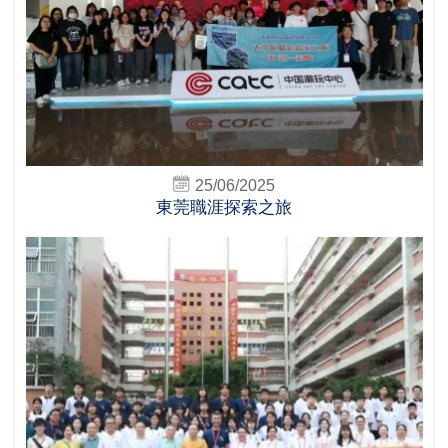
25/06/2025
東莞職涯探索之旅