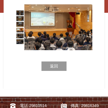
返回
電話:29810514
傳真: 29816349