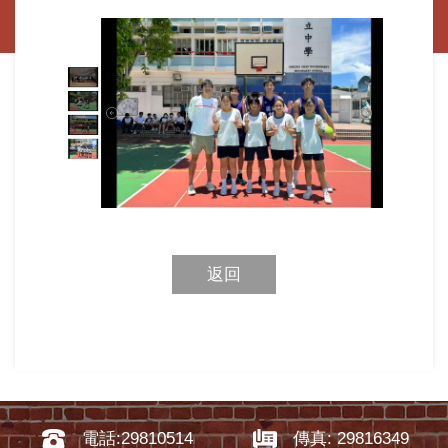
返回
電話:29810514
傳真: 29816349