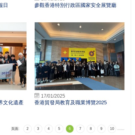
報日
參觀香港特別行政區國家安全展覽廳
17/01/2025
世界文化遺產
香港貿發局教育及職業博覽2025
頁面:
2
3
4
5
6
7
8
9
10
…
…