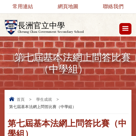
常用連結
網頁地圖
聯絡我們
長洲官立中學
Cheung Chau Government Secondary School
第七屆基本法網上問答比賽
（中學組）
首頁
>
學生成就
>
第七屆基本法網上問答比賽（中學組）
第七屆基本法網上問答比賽（中
學組）