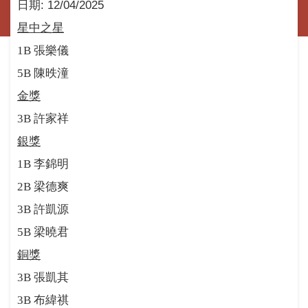
日期:
12/04/2025
星中之星
1B
張樂儀
5B
陳昳潼
金獎
3B
許家祥
銀獎
1B
李錦明
2B
梁德爽
3B
許凱源
5B
梁曉君
銅獎
3B
張凱其
3B
布緯祺