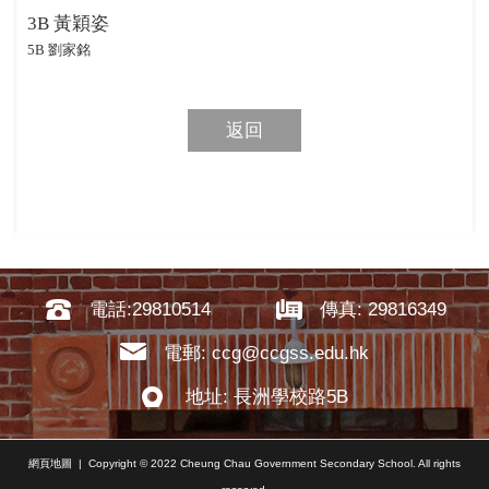
3B
黃穎姿
5B
劉家銘
返回
電話:29810514
傳真: 29816349
電郵: ccg@ccgss.edu.hk
地址: 長洲學校路5B
網頁地圖
| Copyright © 2022 Cheung Chau Government Secondary School. All rights