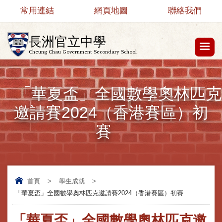
常用連結
網頁地圖
聯絡我們
長洲官立中學
Cheung Chau Government Secondary School
「華夏盃」全國數學奧林匹克
邀請賽2024（香港賽區）初
賽
首頁
>
學生成就
>
「華夏盃」全國數學奧林匹克邀請賽2024（香港賽區）初賽
「華夏盃」全國數學奧林匹克邀