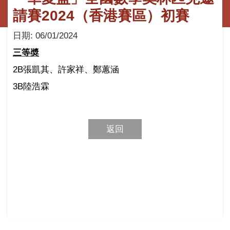
請賽2024（香港賽區）初賽
日期:
06/01/2024
三等奬
2B
張凱其、許家祥、鄭蕙涵
3B
陸浩霖
返回