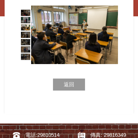
返回
電話:29810514
傳真: 29816349