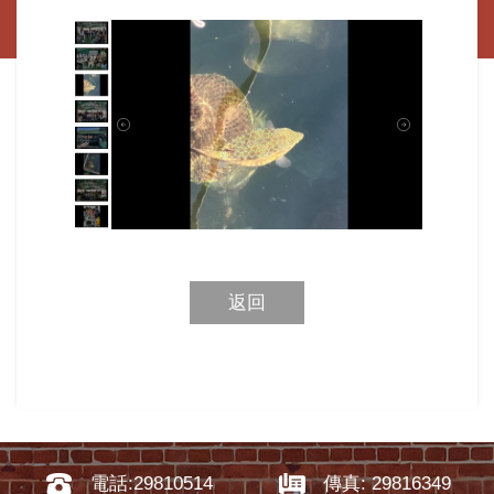
返回
電話:29810514
傳真: 29816349