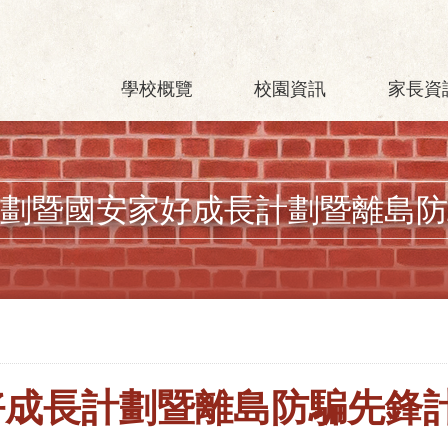
學校概覽
校園資訊
家長資
劃暨國安家好成長計劃暨離島防
好成長計劃暨離島防騙先鋒