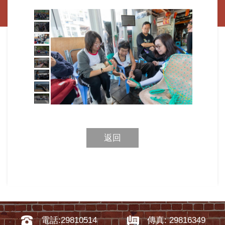
返回
電話:29810514
傳真: 29816349