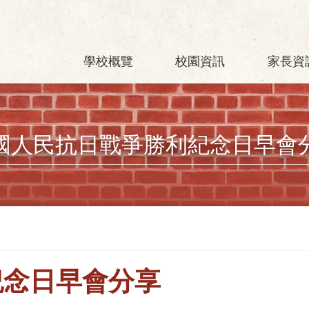
學校概覽
校園資訊
家長資
國人民抗日戰爭勝利紀念日早會
紀念日早會分享