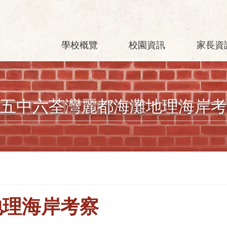
學校概覽
校園資訊
家長資
五中六荃灣麗都海灘地理海岸考
地理海岸考察